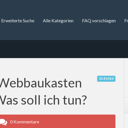
Erweiterte Suche
Alle Kategorien
FAQ vorschlagen
F
m Webbaukasten
ID #1010
as soll ich tun?
0 Kommentare