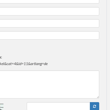
n:
rtikel&cat=4&id=11&artlang=de