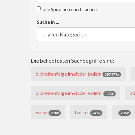
alle Sprachen durchsuchen
Suche in ...
Die beliebtesten Suchbegriffe sind:
bildreihenfolge im slyder ändern
397477x
bildreihenfolge im slyder ändern'
2
423x
Farbe
twitter
'
274x
246x
235x