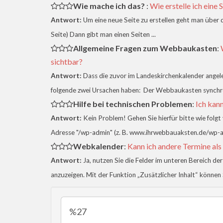
Wie mache ich das?
:
Wie erstelle ich eine 
Antwort:
Um eine neue Seite zu erstellen geht man über
Seite) Dann gibt man einen Seiten ...
Allgemeine Fragen zum Webbaukasten
:
sichtbar?
Antwort:
Dass die zuvor im Landeskirchenkalender angel
folgende zwei Ursachen haben: Der Webbaukasten synchroni
Hilfe bei technischen Problemen
:
Ich kan
Antwort:
Kein Problem! Gehen Sie hierfür bitte wie folgt
Adresse "/wp-admin" (z. B. www.ihrwebbauaksten.de/wp-admi
Webkalender
:
Kann ich andere Termine als
Antwort:
Ja, nutzen Sie die Felder im unteren Bereich d
anzuzeigen. Mit der Funktion „Zusätzlicher Inhalt“ können