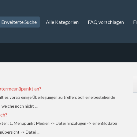
Erweiterte Suche
Alle Kategorien
FAQ vorschlagen
F
ootermeunüpunkt an?
 es vorab einige Überlegungen zu treffen: Soll eine bestehende
 welche noch nicht ...
och?
iten: 1. Menüpunkt Medien -> Datei hinzufügen -> eine Bilddatei
bersicht -> Datei ...