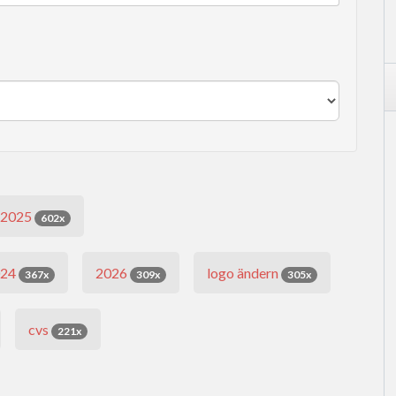
2025
602x
024
2026
logo ändern
367x
309x
305x
cvs
221x