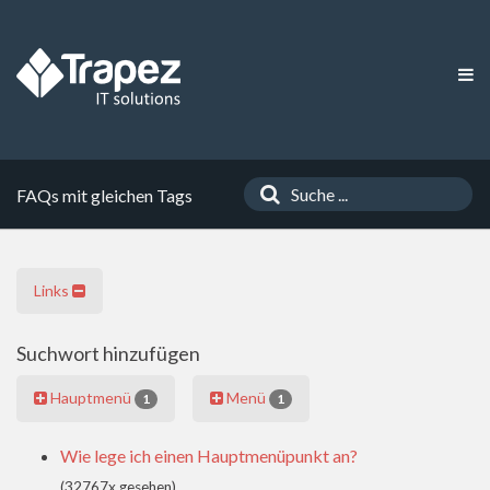
FAQs mit gleichen Tags
Links
Suchwort hinzufügen
Hauptmenü
Menü
1
1
Wie lege ich einen Hauptmenüpunkt an?
(32767x gesehen)