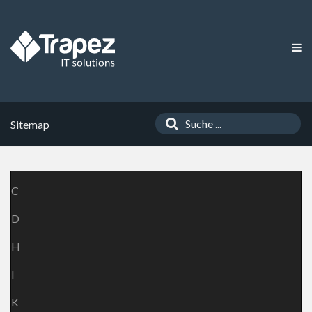
Sitemap
C
D
H
I
K