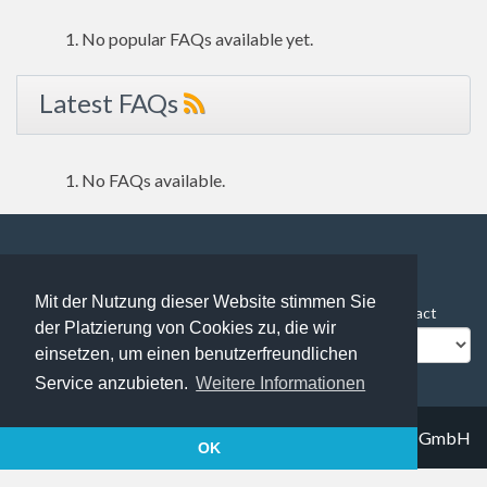
No popular FAQs available yet.
Latest FAQs
No FAQs available.
253 users online | 253 Guests and 0 Registered
Mit der Nutzung dieser Website stimmen Sie
FAQ Overview
Sitemap
FAQ Glossary
Contact
der Platzierung von Cookies zu, die wir
Impressum
Datenschutz
einsetzen, um einen benutzerfreundlichen
Service anzubieten.
Weitere Informationen
© 2019
Trapez IT solutions GmbH
OK