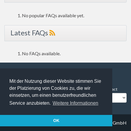
No popular FAQs available yet.
Latest FAQs
No FAQs available.
Mit der Nutzung dieser Website stimmen Sie
237 users online | 237 Guests and 0 Registered
der Platzierung von Cookies zu, die wir
FAQ Overview
Sitemap
FAQ Glossary
Contact
einsetzen, um einen benutzerfreundlichen
Impressum
Datenschutz
Service anzubieten.
Weitere Informationen
OK
© 2019
Trapez IT solutions GmbH