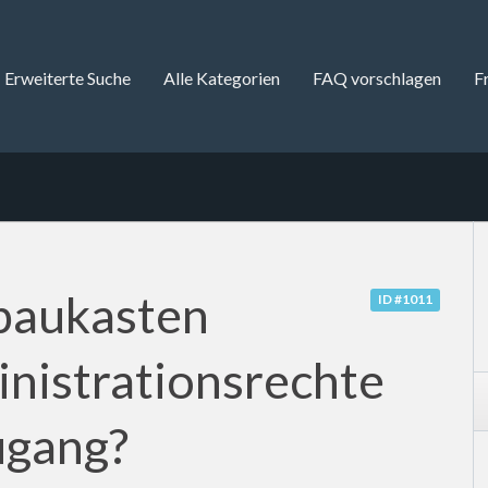
Erweiterte Suche
Alle Kategorien
FAQ vorschlagen
F
baukasten
ID #1011
inistrationsrechte
ugang?