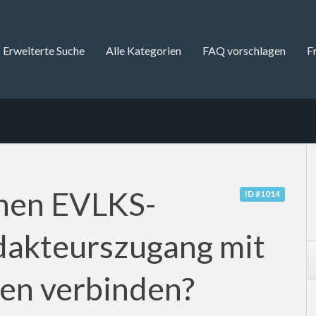
Erweiterte Suche
Alle Kategorien
FAQ vorschlagen
F
inen EVLKS-
ID #1014
akteurszugang mit
n verbinden?