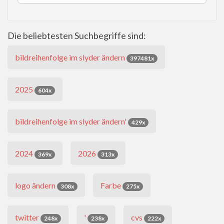
Die beliebtesten Suchbegriffe sind:
bildreihenfolge im slyder ändern
397481x
2025
604x
bildreihenfolge im slyder ändern'
429x
2024
2026
369x
313x
logo ändern
Farbe
308x
275x
twitter
'
cvs
248x
238x
222x