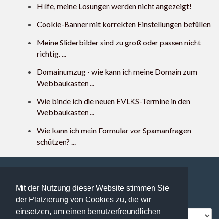
Hilfe, meine Losungen werden nicht angezeigt!
Cookie-Banner mit korrekten Einstellungen befüllen
Meine Sliderbilder sind zu groß oder passen nicht
richtig. ...
Domainumzug - wie kann ich meine Domain zum
Webbaukasten ...
Wie binde ich die neuen EVLKS-Termine in den
Webbaukasten ...
Wie kann ich mein Formular vor Spamanfragen
schützen? ...
Mit der Nutzung dieser Website stimmen Sie
117 users online | 117 Gäste und 0 Registrierte
der Platzierung von Cookies zu, die wir
FAQ Übersicht
Sitemap
Glossar
Kontakt
einsetzen, um einen benutzerfreundlichen
Impressum
Datenschutz