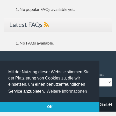
No popular FAQs available yet.
Latest FAQs
No FAQs available.
168 users online | 168 Guests and 0 Registered
Mit der Nutzung dieser Website stimmen Sie
FAQ Overview
Sitemap
FAQ Glossary
Contact
der Platzierung von Cookies zu, die wir
Impressum
Datenschutz
einsetzen, um einen benutzerfreundlichen
Service anzubieten.
Weitere Informationen
© 2019
Trapez IT solutions GmbH
OK