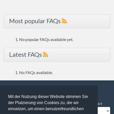
Most popular FAQs
No popular FAQs available yet.
Latest FAQs
No FAQs available.
Mit der Nutzung dieser Website stimmen Sie
88 users online | 88 Guests and 0 Registered
der Platzierung von Cookies zu, die wir
FAQ Overview
Sitemap
FAQ Glossary
Contact
einsetzen, um einen benutzerfreundlichen
Impressum
Datenschutz