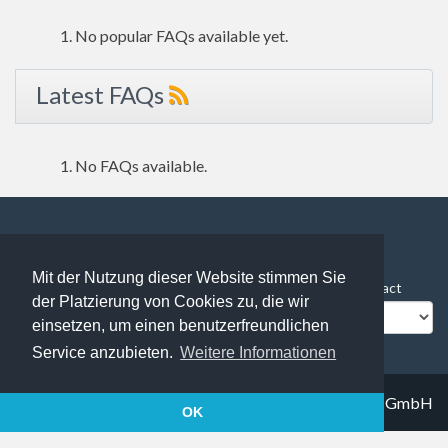
No popular FAQs available yet.
Latest FAQs
No FAQs available.
106 users online | 106 Guests and 0 Registered
Mit der Nutzung dieser Website stimmen Sie
FAQ Overview
Sitemap
FAQ Glossary
Contact
der Platzierung von Cookies zu, die wir
Impressum
Datenschutz
einsetzen, um einen benutzerfreundlichen
Service anzubieten.
Weitere Informationen
© 2019
Trapez IT solutions GmbH
OK