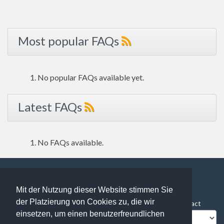
Most popular FAQs
No popular FAQs available yet.
Latest FAQs
No FAQs available.
Mit der Nutzung dieser Website stimmen Sie
95 users online | 95 Guests and 0 Registered
der Platzierung von Cookies zu, die wir
FAQ Overview
Sitemap
FAQ Glossary
Contact
einsetzen, um einen benutzerfreundlichen
Impressum
Datenschutz