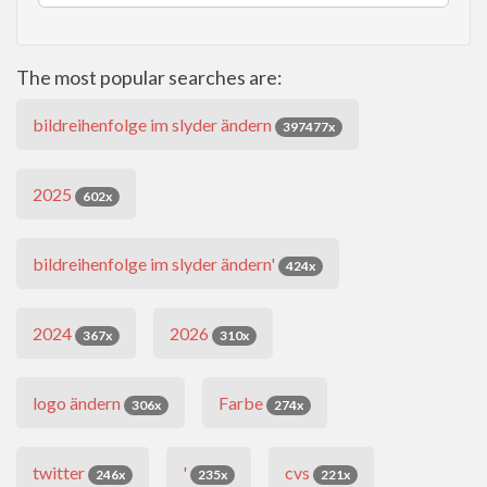
The most popular searches are:
bildreihenfolge im slyder ändern
397477x
2025
602x
bildreihenfolge im slyder ändern'
424x
2024
2026
367x
310x
logo ändern
Farbe
306x
274x
twitter
'
cvs
246x
235x
221x