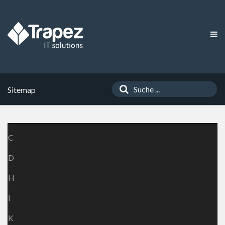
Sitemap
C
D
H
I
K