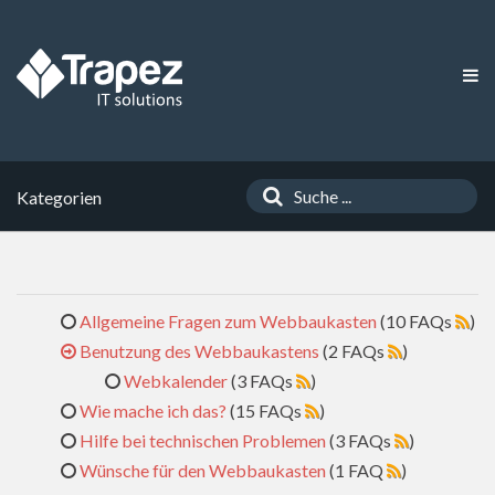
Kategorien
Allgemeine Fragen zum Webbaukasten
(10 FAQs
)
Benutzung des Webbaukastens
(2 FAQs
)
Webkalender
(3 FAQs
)
Wie mache ich das?
(15 FAQs
)
Hilfe bei technischen Problemen
(3 FAQs
)
Wünsche für den Webbaukasten
(1 FAQ
)