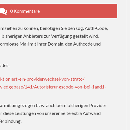
0 Kommentare
iehen zu können, benötigen Sie den sog. Auth-Code,
s bisherigen Anbieters zur Verfügung gestellt wird.
e formloase Mail mit Ihrer Domain, den Authcode und
odes:
tioniert-ein-providerwechsel-von-strato/
nowledgebase/141/Autorisierungscode-von-bei-1and1-
iese mit umgezogen bzw. auch beim bisherigen Provider
ür diese Leistungen von unserer Seite extra Aufwand
 Verbindung.