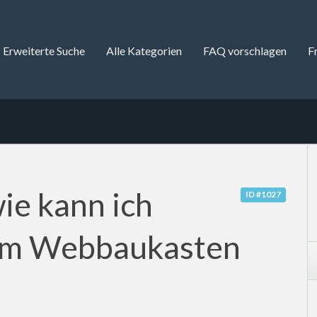
Erweiterte Suche
Alle Kategorien
FAQ vorschlagen
F
e kann ich
ID #1027
um Webbaukasten