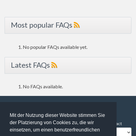
Most popular FAQs
No popular FAQs available yet.
Latest FAQs
No FAQs available.
Mit der Nutzung dieser Website stimmen Sie
138 users online | 138 Guests and 0 Registered
der Platzierung von Cookies zu, die wir
FAQ Overview
Sitemap
FAQ Glossary
Contact
einsetzen, um einen benutzerfreundlichen
Impressum
Datenschutz