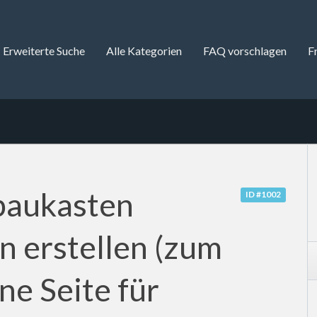
Erweiterte Suche
Alle Kategorien
FAQ vorschlagen
F
baukasten
ID #1002
 erstellen (zum
ne Seite für