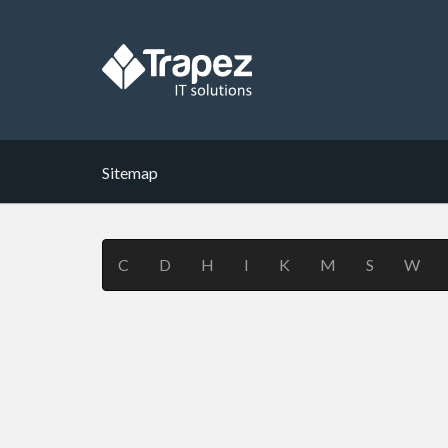
Sitemap
C
D
H
I
K
M
S
W