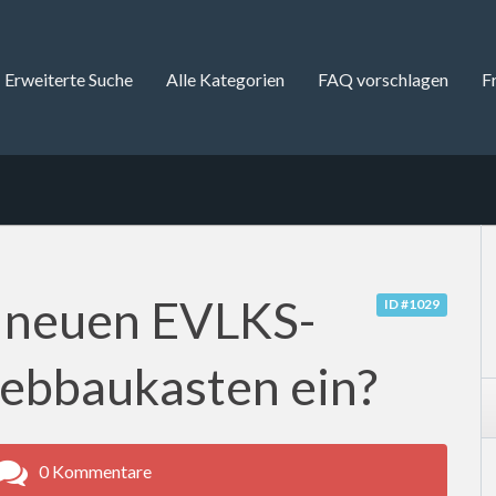
Erweiterte Suche
Alle Kategorien
FAQ vorschlagen
F
e neuen EVLKS-
ID #1029
ebbaukasten ein?
0 Kommentare