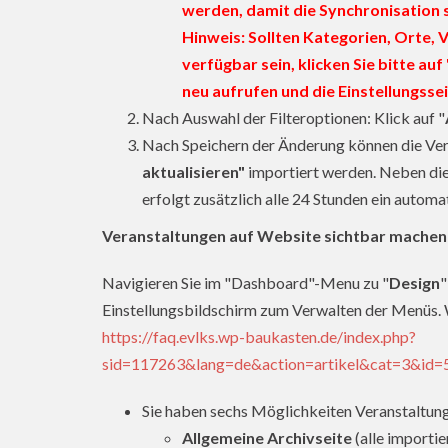
werden, damit die Synchronisation 
Hinweis: Sollten Kategorien, Orte, 
verfügbar sein, klicken Sie bitte au
neu aufrufen und die Einstellungsse
Nach Auswahl der Filteroptionen: Klick auf "
Nach Speichern der Änderung können die Vera
aktualisieren"
importiert werden. Neben dies
erfolgt zusätzlich alle 24 Stunden ein autom
Veranstaltungen auf Website sichtbar machen
Navigieren Sie im "Dashboard"-Menu zu "
Design
"
Einstellungsbildschirm zum Verwalten der Menüs. W
https://faq.evlks.wp-baukasten.de/index.php?
sid=117263&lang=de&action=artikel&cat=3&id=
Sie haben sechs Möglichkeiten Veranstaltun
Allgemeine Archivseite
(alle importie