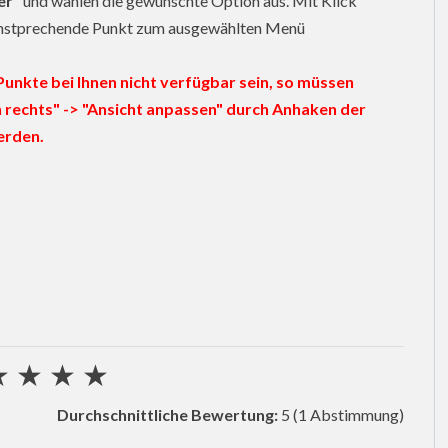
er
" und wählen die gewünschte Option aus. Mit Klick
 enstprechende Punkt zum ausgewählten Menü
Punkte bei Ihnen nicht verfügbar sein, so müssen
n rechts" -> "Ansicht anpassen" durch Anhaken der
erden.
★
★
★
★
Durchschnittliche Bewertung:
5
(1 Abstimmung)