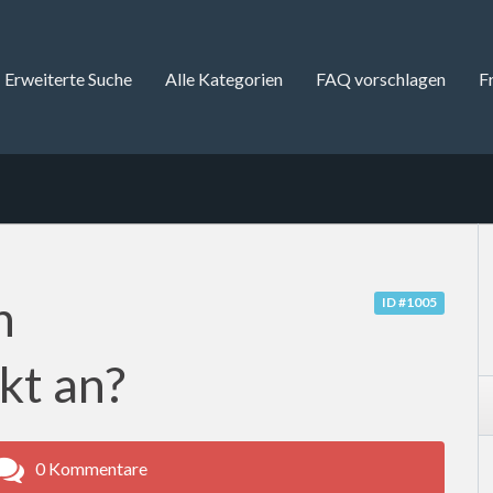
Erweiterte Suche
Alle Kategorien
FAQ vorschlagen
F
n
ID #1005
t an?
0 Kommentare