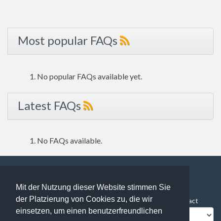
Most popular FAQs
No popular FAQs available yet.
Latest FAQs
No FAQs available.
Mit der Nutzung dieser Website stimmen Sie
112 users online | 112 Guests and 0 Registered
der Platzierung von Cookies zu, die wir
FAQ Overview
Sitemap
FAQ Glossary
Contact
einsetzen, um einen benutzerfreundlichen
Impressum
Datenschutz