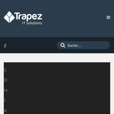
Z
C
D
H
I
K