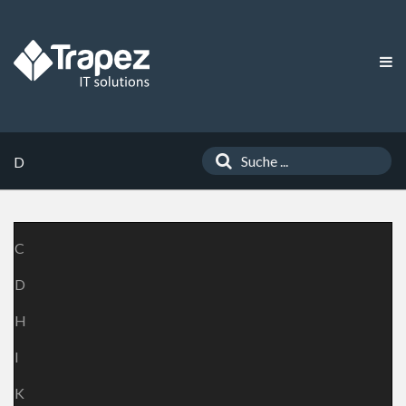
D
C
D
H
I
K