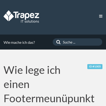
Wie mache ich das?
Wie lege ich
ID #1005
einen
Footermeunüpunkt