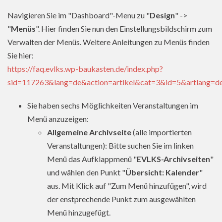
Navigieren Sie im "Dashboard"-Menu zu "
Design
" ->
"
Menüs
". Hier finden Sie nun den Einstellungsbildschirm zum
Verwalten der Menüs. Weitere Anleitungen zu Menüs finden
Sie hier:
https://faq.evlks.wp-baukasten.de/index.php?
sid=117263&lang=de&action=artikel&cat=3&id=5&artlang=d
Sie haben sechs Möglichkeiten Veranstaltungen im
Menü anzuzeigen:
Allgemeine Archivseite
(alle importierten
Veranstaltungen): Bitte suchen Sie im linken
Menü das Aufklappmenü "
EVLKS-Archivseiten
"
und wählen den Punkt "
Übersicht: Kalender
"
aus. Mit Klick auf "Zum Menü hinzufügen", wird
der enstprechende Punkt zum ausgewählten
Menü hinzugefügt.