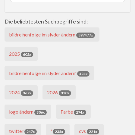
Die beliebtesten Suchbegriffe sind:
bildreihenfolge im slyder ändern
397477x
2025
602x
bildreihenfolge im slyder ändern'
424x
2024
2026
367x
310x
logo ändern
Farbe
306x
274x
twitter
'
cvs
247x
235x
221x