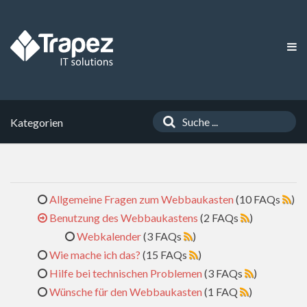
Kategorien
Allgemeine Fragen zum Webbaukasten
(10 FAQs
)
Benutzung des Webbaukastens
(2 FAQs
)
Webkalender
(3 FAQs
)
Wie mache ich das?
(15 FAQs
)
Hilfe bei technischen Problemen
(3 FAQs
)
Wünsche für den Webbaukasten
(1 FAQ
)