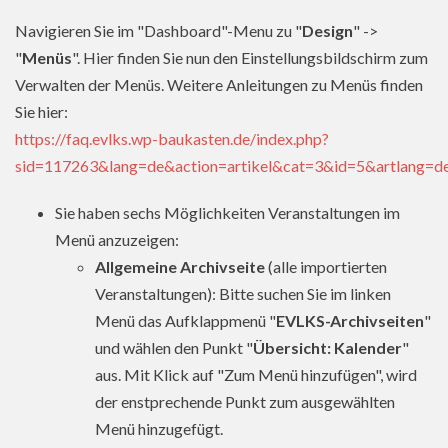
Navigieren Sie im "Dashboard"-Menu zu "
Design
" ->
"
Menüs
". Hier finden Sie nun den Einstellungsbildschirm zum
Verwalten der Menüs. Weitere Anleitungen zu Menüs finden
Sie hier:
https://faq.evlks.wp-baukasten.de/index.php?
sid=117263&lang=de&action=artikel&cat=3&id=5&artlang=d
Sie haben sechs Möglichkeiten Veranstaltungen im
Menü anzuzeigen:
Allgemeine Archivseite
(alle importierten
Veranstaltungen): Bitte suchen Sie im linken
Menü das Aufklappmenü "
EVLKS-Archivseiten
"
und wählen den Punkt "
Übersicht: Kalender
"
aus. Mit Klick auf "Zum Menü hinzufügen", wird
der enstprechende Punkt zum ausgewählten
Menü hinzugefügt.