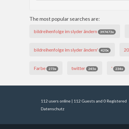
The most popular searches are:
bildreihenfolge im slyder ändern
397473x
bildreihenfolge im slyder ändern'
2
420x
Farbe
twitter
'
273x
245x
234x
112 users online | 112 Guests and 0 Registered
Datenschutz