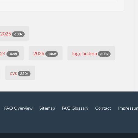
2025
600x
024
2026
logo ändern
365x
306x
303x
cvs
220x
FAQ Overview
Sitemap
FAQ Glossary
Contact
Impressu