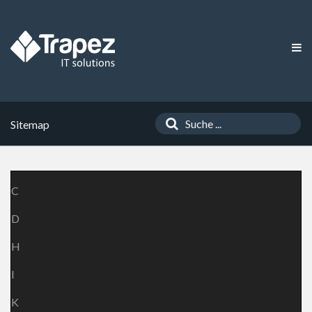
Sitemap
C
D
H
I
K