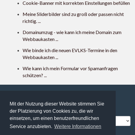
Cookie-Banner mit korrekten Einstellungen befüllen
Meine Sliderbilder sind zu groß oder passen nicht
richtig. ...
Domainumzug - wie kann ich meine Domain zum
Webbaukasten ...
Wie binde ich die neuen EVLKS-Termine in den
Webbaukasten ...
Wie kann ich mein Formular vor Spamanfragen
schützen? ...
Mit der Nutzung dieser Website stimmen Sie
209 users online | 209 Gäste und 0 Registrierte
der Platzierung von Cookies zu, die wir
FAQ Übersicht
Sitemap
Glossar
Kontakt
einsetzen, um einen benutzerfreundlichen
Impressum
Datenschutz
Service anzubieten.
Weitere Informationen