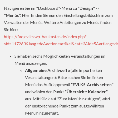
Navigieren Sie im "Dashboard"-Menu zu "
Design
" ->
"
Menüs
". Hier finden Sie nun den Einstellungsbildschirm zum
Verwalten der Menüs. Weitere Anleitungen zu Menüs finden
Sie hier:
https://faq.evlks.wp-baukasten.de/index.php?
sid=117263&lang=de&action=artikel&cat=3&id=5&artlang=d
Sie haben sechs Möglichkeiten Veranstaltungen im
Menü anzuzeigen:
Allgemeine Archivseite
(alle importierten
Veranstaltungen): Bitte suchen Sie im linken
Menü das Aufklappmenü "
EVLKS-Archivseiten
"
und wählen den Punkt "
Übersicht: Kalender
"
aus. Mit Klick auf "Zum Menü hinzufügen", wird
der enstprechende Punkt zum ausgewählten
Menü hinzugefügt.