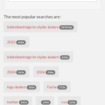
The most popular searches are:
bildreihenfolge im slyder ändern
397474x
2025
600x
bildreihenfolge im slyder ändern'
420x
2024
2026
365x
306x
logo ändern
Farbe
303x
273x
twitter
'
cvs
245x
234x
220x