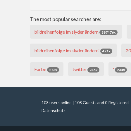
The most popular searches are:
bildreihenfolge im slyder ändern
397476x
bildreihenfolge im slyder ändern'
2
421x
Farbe
twitter
'
273x
245x
234x
108 users online | 108 Guests and 0 Registered
Datenschutz