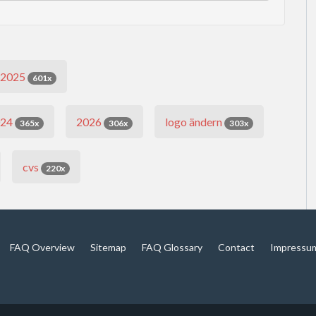
2025
601x
024
2026
logo ändern
365x
306x
303x
cvs
220x
FAQ Overview
Sitemap
FAQ Glossary
Contact
Impressu