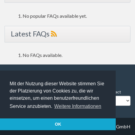
No popular FAQs available yet.
Latest FAQs
No FAQs available.
Mit der Nutzung dieser Website stimmen Sie
120 users online | 120 Guests and 0 Registered
der Platzierung von Cookies zu, die wir
FAQ Overview
Sitemap
FAQ Glossary
Contact
einsetzen, um einen benutzerfreundlichen
Impressum
Datenschutz
Service anzubieten.
Weitere Informationen
OK
© 2019
Trapez IT solutions GmbH