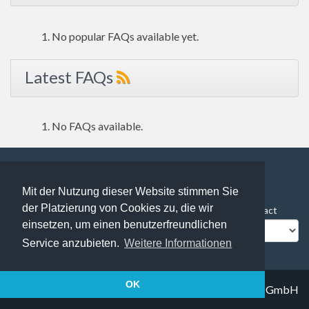
No popular FAQs available yet.
Latest FAQs
No FAQs available.
Mit der Nutzung dieser Website stimmen Sie
96 users online | 96 Guests and 0 Registered
der Platzierung von Cookies zu, die wir
FAQ Overview
Sitemap
FAQ Glossary
Contact
einsetzen, um einen benutzerfreundlichen
Impressum
Datenschutz
Service anzubieten.
Weitere Informationen
OK
© 2019
Trapez IT solutions GmbH