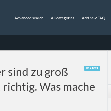
Advanced search
All categories
Add new FAQ
r sind zu groß
ID #1024
 richtig. Was mache