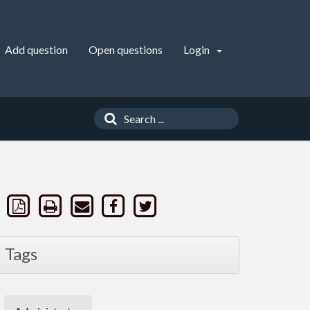
Add question
Open questions
Login
Tags