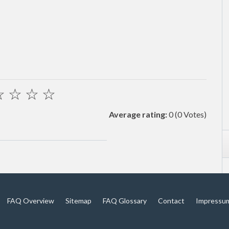
☆
☆
☆
☆
Average rating:
0
(0 Votes)
FAQ Overview
Sitemap
FAQ Glossary
Contact
Impressu