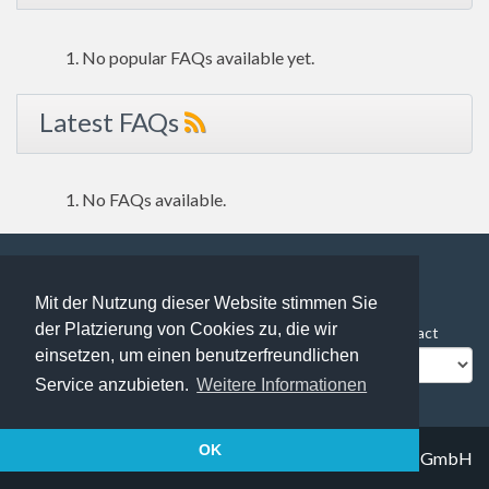
No popular FAQs available yet.
Latest FAQs
No FAQs available.
Mit der Nutzung dieser Website stimmen Sie
273 users online | 273 Guests and 0 Registered
der Platzierung von Cookies zu, die wir
FAQ Overview
Sitemap
FAQ Glossary
Contact
einsetzen, um einen benutzerfreundlichen
Impressum
Datenschutz
Service anzubieten.
Weitere Informationen
OK
© 2019
Trapez IT solutions GmbH