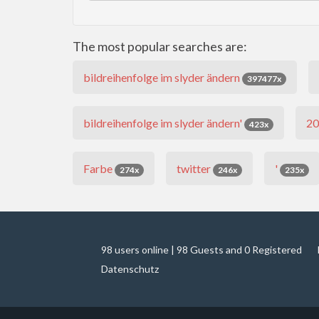
The most popular searches are:
bildreihenfolge im slyder ändern
397477x
bildreihenfolge im slyder ändern'
2
423x
Farbe
twitter
'
274x
246x
235x
98 users online | 98 Guests and 0 Registered
Datenschutz