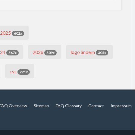
2025
602x
024
2026
logo ändern
367x
309x
305x
cvs
221x
FAQ Overview
Sitemap
FAQ Glossary
Contact
Impressum