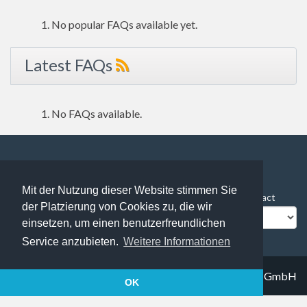
No popular FAQs available yet.
Latest FAQs
No FAQs available.
96 users online | 96 Guests and 0 Registered
Mit der Nutzung dieser Website stimmen Sie
FAQ Overview
Sitemap
FAQ Glossary
Contact
der Platzierung von Cookies zu, die wir
Impressum
Datenschutz
einsetzen, um einen benutzerfreundlichen
Service anzubieten.
Weitere Informationen
© 2019
Trapez IT solutions GmbH
OK