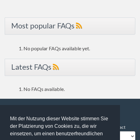
Most popular FAQs
No popular FAQs available yet.
Latest FAQs
No FAQs available.
Mit der Nutzung dieser Website stimmen Sie
122 users online | 122 Guests and 0 Registered
der Platzierung von Cookies zu, die wir
FAQ Overview
Sitemap
FAQ Glossary
Contact
einsetzen, um einen benutzerfreundlichen
Impressum
Datenschutz